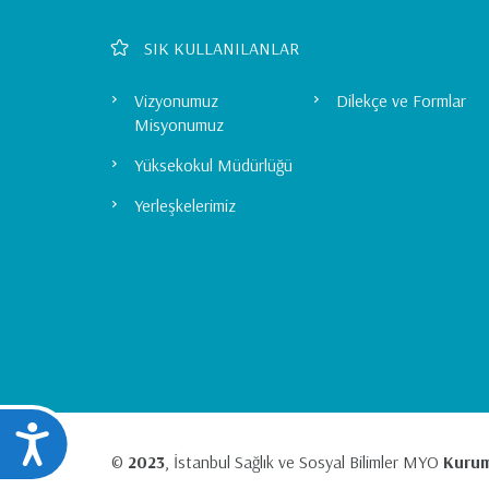
F11'e
basın;
Footer
SIK KULLANILANLAR
Erişilebilirlik
menüsünü
Left
açmak
Vizyonumuz
Dilekçe ve Formlar
için
Misyonumuz
Menu
Control-
Yüksekokul Müdürlüğü
F10'a
basın.
Yerleşkelerimiz
Ulaşılabilirlik
©
2023
, İstanbul Sağlık ve Sosyal Bilimler MYO
Kurum