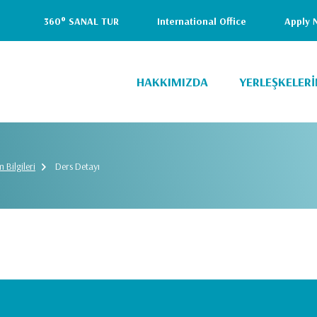
i
360° SANAL TUR
International Office
Apply 
Header
Top
HAKKIMIZDA
YERLEŞKELERİ
(Right)
 Bilgileri
Ders Detayı