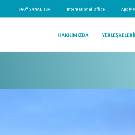
i
360° SANAL TUR
International Office
Apply 
Header
Top
HAKKIMIZDA
YERLEŞKELERİ
(Right)