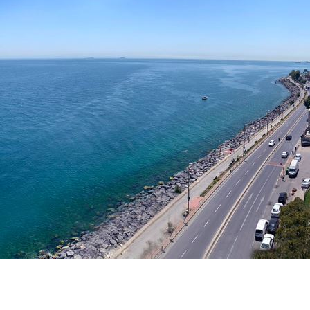
F11'e
basın;
Erişilebilirlik
menüsünü
açmak
için
Control-
F10'a
basın.