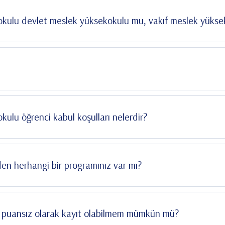
kokulu devlet meslek yüksekokulu mu, vakıf meslek yüks
kulu öğrenci kabul koşulları nelerdir?
Özel Yetenek Sınavı İle öğrenci kabul eden herhangi bir programınız var mı?
, puansız olarak kayıt olabilmem mümkün mü?