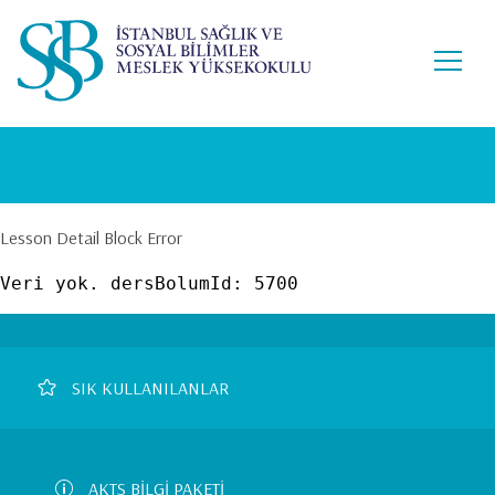
Lütfen
Ana
dikkat:
içeriğe
Bu
atla
web
sitesi
bir
erişilebilirlik
sistemi
içerir.
Lesson Detail Block Error
Veri yok. dersBolumId: 5700
Footer
SIK KULLANILANLAR
Left
Menu
AKTS BİLGİ PAKETİ