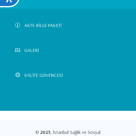
Left
Menu
AKTS BİLGİ PAKETİ
GALERİ
KALİTE GÜVENCESİ
©
2023
, İstanbul Sağlık ve Sosyal