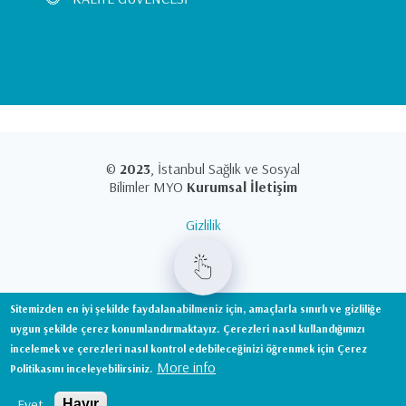
©
2023
, İstanbul Sağlık ve Sosyal
Bilimler MYO
Kurumsal İletişim
Gizlilik
KVKK
Sitemizden en iyi şekilde faydalanabilmeniz için, amaçlarla sınırlı ve gizliliğe
uygun şekilde çerez konumlandırmaktayız. Çerezleri nasıl kullandığımızı
incelemek ve çerezleri nasıl kontrol edebileceğinizi öğrenmek için Çerez
0850 811 18 18
More info
Politikasını inceleyebilirsiniz.
Evet
Hayır