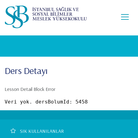
Lütfen
Ana
dikkat:
içeriğe
Bu
atla
web
sitesi
bir
erişilebilirlik
sistemi
içerir.
Ders Detayı
Lesson Detail Block Error
Veri yok. dersBolumId: 5458
Footer
SIK KULLANILANLAR